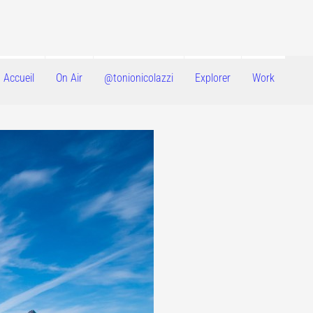
u Groenland.
Accueil
On Air
@tonionicolazzi
Explorer
Work