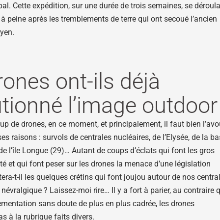
l. Cette expédition, sur une durée de trois semaines, se déroula
 à peine après les tremblements de terre qui ont secoué l’ancien
yen.
rones ont-ils déjà
utionné l’image outdoor
p de drones, en ce moment, et principalement, il faut bien l’avo
s raisons : survols de centrales nucléaires, de l’Elysée, de la b
e l’île Longue (29)… Autant de coups d’éclats qui font les gros
lité et qui font peser sur les drones la menace d’une législation
tera-t-il les quelques crétins qui font joujou autour de nos centra
névralgique ? Laissez-moi rire… Il y a fort à parier, au contraire 
ementation sans doute de plus en plus cadrée, les drones
s à la rubrique faits divers.