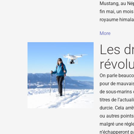
Mustang, au Népa
fin mai, un mois
royaume himala
More
Les d
révol
On parle beaucou
pour de mauvaise
de sous-marins d
titres de l’actua
durcie. Cela arrê
ou autres points 
malgré une régl
n’échapperont pa