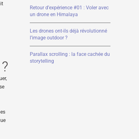
it
Retour d’expérience #01 : Voler avec
un drone en Himalaya
Les drones ont-ils déjà révolutionné
l’image outdoor ?
Parallax scrolling : la face cachée du
storytelling
 ?
uer,
ase
les
que