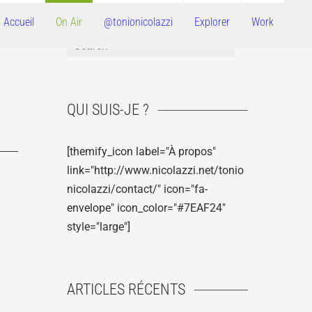
Accueil
On Air
@tonionicolazzi
Explorer
Work
QUI SUIS-JE ?
[themify_icon label="À propos"
link="http://www.nicolazzi.net/tonio
nicolazzi/contact/" icon="fa-
envelope" icon_color="#7EAF24"
style="large"]
ARTICLES RÉCENTS
u