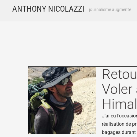
Skip
ANTHONY NICOLAZZI
journalisme augmenté
to
content
Retou
Voler
Hima
J’ai eu l’occasi
réalisation de p
bagages durant 