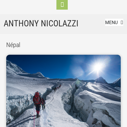
Toggle
Footer
Explorer
Skip
ANTHONY NICOLAZZI
MENU
to
content
Népal