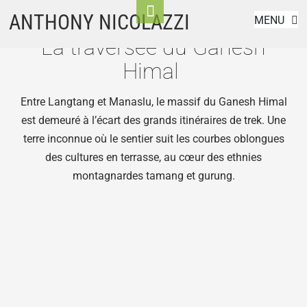
Népal
Skip
Toggle
ANTHONY NICOLAZZI
MENU
to
Footer
La traversée du Ganesh
content
Himal
Entre Langtang et Manaslu, le massif du Ganesh Himal
est demeuré à l’écart des grands itinéraires de trek. Une
terre inconnue où le sentier suit les courbes oblongues
des cultures en terrasse, au cœur des ethnies
montagnardes tamang et gurung.